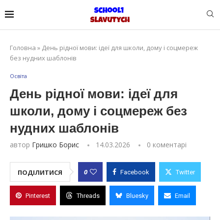
Головна
»
День рідної мови: ідеї для школи, дому і соцмереж
без нудних шаблонів
Освіта
День рідної мови: ідеї для
школи, дому і соцмереж без
нудних шаблонів
автор
Гришко Борис
14.03.2026
0 коментарі
0
ПОДІЛИТИСЯ
Facebook
Twitter
Pinterest
Threads
Bluesky
Email