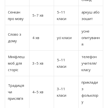
Сенкан
5–11
аркуш або
5–7 хв
про мову
класи
зошит
усне
Слово з
4 хв
усі класи
опитуванн
дому
я
Мініфлеш
телефон
5–11
моб для
3–5 хв
учителя/
класи
сторіс
класу
приклади
Традиція
3–11
з
чи
4–5 хв
класи
фольклор
прислів’я
у