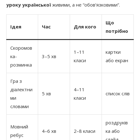
уроку української
живими, а не “обов’язковими”.
Що
Ідея
Час
Для кого
потрібно
Скоромов
1–11
картки
ка-
3–5 хв
класи
або екран
розминка
Гра з
діалектни
4–11
5 хв
список слів
ми
класи
словами
роздруків
Мовний
4–6 хв
2–8 класи
ка або
ребус
слайд