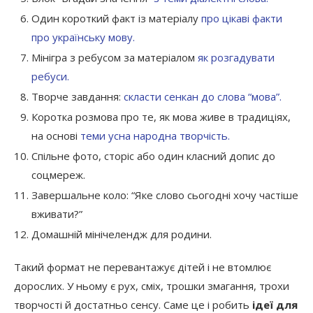
Один короткий факт із матеріалу
про цікаві факти
про українську мову.
Мінігра з ребусом за матеріалом
як розгадувати
ребуси.
Творче завдання:
скласти сенкан до слова “мова”.
Коротка розмова про те, як мова живе в традиціях,
на основі
теми усна народна творчість.
Спільне фото, сторіс або один класний допис до
соцмереж.
Завершальне коло: “Яке слово сьогодні хочу частіше
вживати?”
Домашній мінічелендж для родини.
Такий формат не перевантажує дітей і не втомлює
дорослих. У ньому є рух, сміх, трошки змагання, трохи
творчості й достатньо сенсу. Саме це і робить
ідеї для