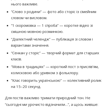
нього важливе.
“Слово з родини” — фото або сторіс із сімейним
словом чи висловом.
“1 скоромовка — 1 спроба” — коротке відео зі
смішною мовною розминкою.
“Діалектний челендж” — публікація зі словом і
варіантами значення.
“Сенкан у сторіс” — творчий формат для старших
класів.
“Мова в традиціях” — короткий пост з прислів’ям,
колисковою або уривком з фольклору.
“Клас говорить українською” — колективний ролик
на 15–20 секунд.
Для постів важливо тримати природний тон. Не
“сьогодні ми урочисто відзначили…”, а щось живіше: