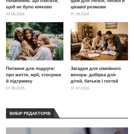
побачення: що спитати,
ідей для легкої, чесної й
щоб не було ніяково
цікавої розмови
03.08.2026
01.08.2026
Питання для подруги:
Загадки для сімейного
про життя, мрії, стосунки
вечора: добірка для
й підтримку
дітей, батьків і гостей
01.08.2026
31.07.2026
ВИБІР РЕДАКТОРІВ