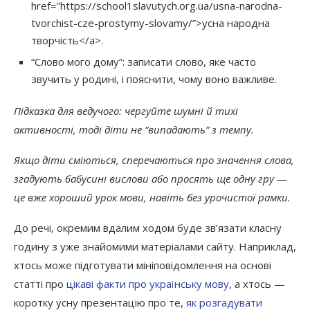
href=”https://school1slavutych.org.ua/usna-narodna-
tvorchist-cze-prostymy-slovamy/”>усна народна
творчість</a>.
“Слово мого дому”: записати слово, яке часто
звучить у родині, і пояснити, чому воно важливе.
Підказка для ведучого: чергуйте шумні й тихі
активності, тоді діти не “випадають” з темпу.
Якщо діти сміються, сперечаються про значення слова,
згадують бабусині вислови або просять ще одну гру —
це вже хороший урок мови, навіть без урочистої рамки.
До речі, окремим вдалим ходом буде зв’язати класну
годину з уже знайомими матеріалами сайту. Наприклад,
хтось може підготувати мініповідомлення на основі
статті про
цікаві факти про українську мову
, а хтось —
коротку усну презентацію про те,
як розгадувати