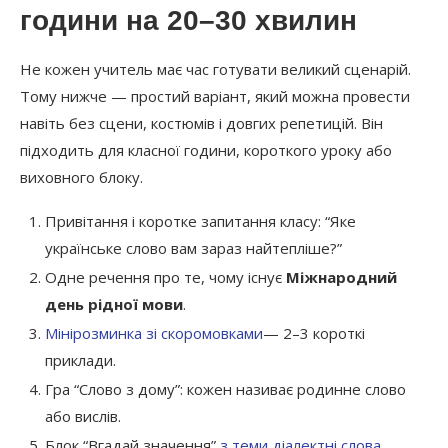
години на 20–30 хвилин
Не кожен учитель має час готувати великий сценарій.
Тому нижче — простий варіант, який можна провести
навіть без сцени, костюмів і довгих репетицій. Він
підходить для класної години, короткого уроку або
виховного блоку.
Привітання і коротке запитання класу: “Яке
українське слово вам зараз найтепліше?”
Одне речення про те, чому існує
Міжнародний
день рідної мови
.
Мінірозминка зі скоромовками
— 2–3 короткі
приклади.
Гра “Слово з дому”: кожен називає родинне слово
або вислів.
Блок “Вгадай значення”
з теми діалектні слова.