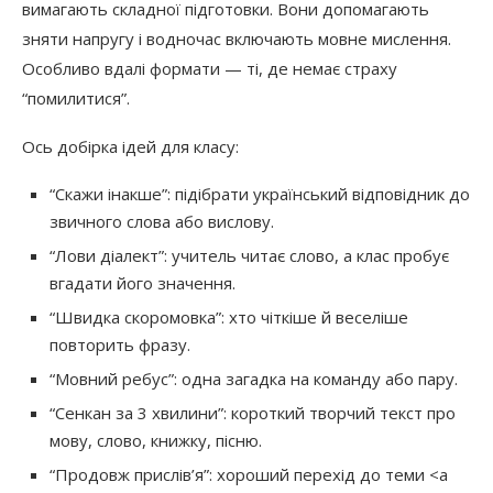
вимагають складної підготовки. Вони допомагають
зняти напругу і водночас включають мовне мислення.
Особливо вдалі формати — ті, де немає страху
“помилитися”.
Ось добірка ідей для класу:
“Скажи інакше”: підібрати український відповідник до
звичного слова або вислову.
“Лови діалект”: учитель читає слово, а клас пробує
вгадати його значення.
“Швидка скоромовка”: хто чіткіше й веселіше
повторить фразу.
“Мовний ребус”: одна загадка на команду або пару.
“Сенкан за 3 хвилини”: короткий творчий текст про
мову, слово, книжку, пісню.
“Продовж прислів’я”: хороший перехід до теми <a