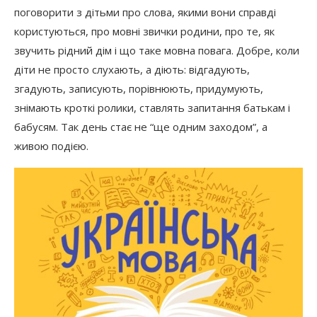
поговорити з дітьми про слова, якими вони справді
користуються, про мовні звички родини, про те, як
звучить рідний дім і що таке мовна повага. Добре, коли
діти не просто слухають, а діють: відгадують,
згадують, записують, порівнюють, придумують,
знімають кроткі ролики, ставлять запитання батькам і
бабусям. Так день стає не “ще одним заходом”, а
живою подією.