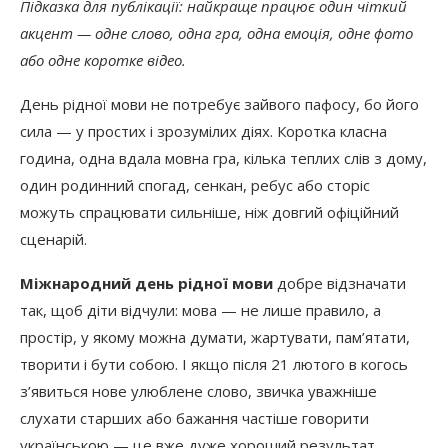
Підказка для публікації: найкраще працює один чіткий
акцент — одне слово, одна гра, одна емоція, одне фото
або одне коротке відео.
День рідної мови не потребує зайвого пафосу, бо його
сила — у простих і зрозумілих діях. Коротка класна
година, одна вдала мовна гра, кілька теплих слів з дому,
один родинний спогад, сенкан, ребус або сторіс
можуть спрацювати сильніше, ніж довгий офіційний
сценарій.
Міжнародний день рідної мови
добре відзначати
так, щоб діти відчули: мова — не лише правило, а
простір, у якому можна думати, жартувати, пам’ятати,
творити і бути собою. І якщо після 21 лютого в когось
з’явиться нове улюблене слово, звичка уважніше
слухати старших або бажання частіше говорити
українською — це вже дуже хороший результат.