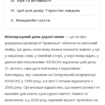
Ігри та активності
Ідеї для дому: 7 простих завдань
Флешмоби і пости
Міжнародний день рідної мови
— це не про
формальні промови й “правильні” обличчя на святковій
лінійці. Це день, коли мову можна показати живою: у грі,
у смішному слові, у сімейній історії, у короткому відео, у
діалозі між поколіннями. ЮНЕСКО відзначає цей день
21 лютого; сама дата пов’язана з ініціативою
Бангладеш, яку схвалили на Генеральній конференції
ЮНЕСКО у 1999 році, а в світі її почали відзначати з
2000 року. Організація підкреслює, що мовне розмаїття
важливе для освіти, культурної пам’яті, поваги та
включення, а у 2026 році окремий акцент зроблено на