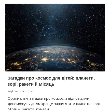
Загадки про космос для дітей: планети,
зорі, ракети й Місяць
від
Гришко Борис
Оригінальні загадки про космос із відповідями
допоможуть дітям краще запам’ятати планети, зорі,
Місяць, ракети, комети …