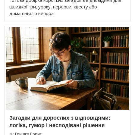
Готова добірка коротких загадок з відповідями для
швидкої гри, уроку, перерви, квесту або
домашнього вечора.
Загадки для дорослих з відповідями:
логіка, гумор і несподівані рішення
від
Гришко Борис