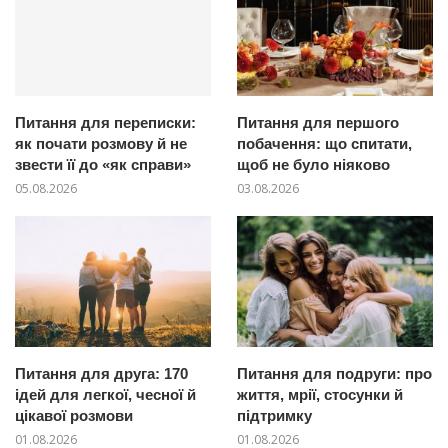
Питання для переписки:
Питання для першого
як почати розмову й не
побачення: що спитати,
звести її до «як справи»
щоб не було ніяково
05.08.2026
03.08.2026
Питання для друга: 170
Питання для подруги: про
ідей для легкої, чесної й
життя, мрії, стосунки й
цікавої розмови
підтримку
01.08.2026
01.08.2026