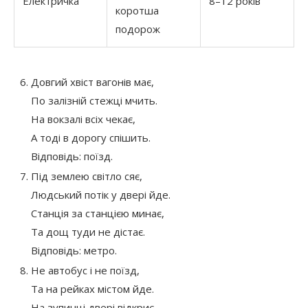
Електричка
8–12 років
коротша
подорож
Довгий хвіст вагонів має,
По залізній стежці мчить.
На вокзалі всіх чекає,
А тоді в дорогу спішить.
Відповідь: поїзд.
Під землею світло сяє,
Людський потік у двері йде.
Станція за станцією минає,
Та дощ туди не дістає.
Відповідь: метро.
Не автобус і не поїзд,
Та на рейках містом йде.
На зупинці двері відкриє