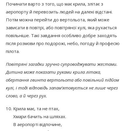
Починати варто з того, що має крила, злітає з
аеропорту й перевозить людей на далекі відстані.
Потім можна перейти до вертольота, який може
зависати в повітрі, або повітряної кулі, яка рухається
повільніше. Такі завдання особливо добре заходять
після розмови про подорожі, небо, погоду й професію
пілота.
Повітряні загадки зручно супроводжувати жестами.
Дитина може показати руками крила літака,
обертання гвинта вертольота або повільний підйом
кулі, і тоді відповідь запам’ятовується не лише через
слово, а й через рух.
Крила має, та не птах,
Хмари бачить на шляхах.
В аеропорті відпочине,