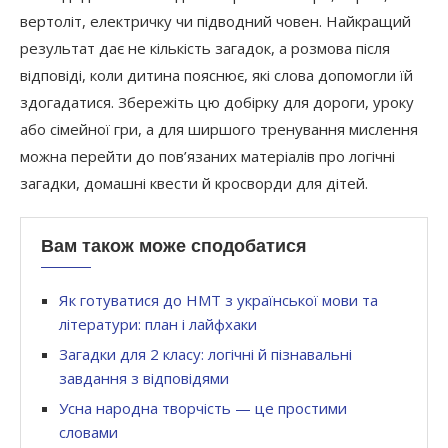
вертоліт, електричку чи підводний човен. Найкращий
результат дає не кількість загадок, а розмова після
відповіді, коли дитина пояснює, які слова допомогли їй
здогадатися. Збережіть цю добірку для дороги, уроку
або сімейної гри, а для ширшого тренування мислення
можна перейти до пов’язаних матеріалів про логічні
загадки, домашні квести й кросворди для дітей.
Вам також може сподобатися
Як готуватися до НМТ з української мови та
літератури: план і лайфхаки
Загадки для 2 класу: логічні й пізнавальні
завдання з відповідями
Усна народна творчість — це простими
словами