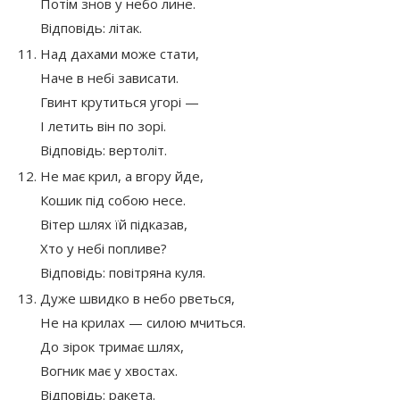
Потім знов у небо лине.
Відповідь: літак.
Над дахами може стати,
Наче в небі зависати.
Гвинт крутиться угорі —
І летить він по зорі.
Відповідь: вертоліт.
Не має крил, а вгору йде,
Кошик під собою несе.
Вітер шлях їй підказав,
Хто у небі попливе?
Відповідь: повітряна куля.
Дуже швидко в небо рветься,
Не на крилах — силою мчиться.
До зірок тримає шлях,
Вогник має у хвостах.
Відповідь: ракета.