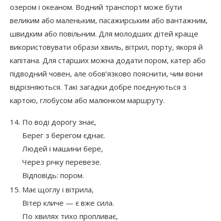
озером і океаном. Водний транспорт може бути
великим або маленьким, пасажирським або вантажним,
швидким або повільним. Для молодших дітей краще
використовувати образи хвиль, вітрил, порту, якоря й
капітана. Для старших можна додати пором, катер або
підводний човен, але обов’язково пояснити, чим вони
відрізняються. Такі загадки добре поєднуються з
картою, глобусом або малюнком маршруту.
По воді дорогу знає,
Берег з берегом єднає.
Людей і машини бере,
Через річку перевезе.
Відповідь: пором.
Має щоглу і вітрила,
Вітер кличе — є вже сила.
По хвилях тихо пропливає,