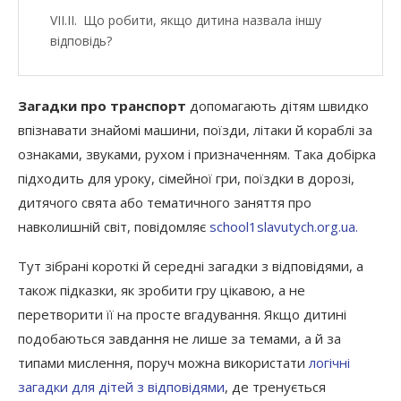
Що робити, якщо дитина назвала іншу
відповідь?
Де використовувати загадки про машини,
літаки й кораблі?
Загадки про транспорт
допомагають дітям швидко
впізнавати знайомі машини, поїзди, літаки й кораблі за
Коли краще загадувати такі загадки?
ознаками, звуками, рухом і призначенням. Така добірка
Чому транспортні загадки корисні для
підходить для уроку, сімейної гри, поїздки в дорозі,
розвитку?
дитячого свята або тематичного заняття про
Добірка, яку варто зберегти
навколишній світ, повідомляє
school1slavutych.org.ua.
Тут зібрані короткі й середні загадки з відповідями, а
також підказки, як зробити гру цікавою, а не
перетворити її на просте вгадування. Якщо дитині
подобаються завдання не лише за темами, а й за
типами мислення, поруч можна використати
логічні
загадки для дітей з відповідями
, де тренується