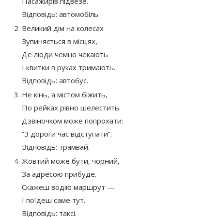
Пасажирів підвезе.
Відповідь: автомобіль.
Великий дім на колесах
Зупиняється в місцях,
Де люди чемно чекають
І квитки в руках тримають.
Відповідь: автобус.
Не кінь, а містом біжить,
По рейках рівно шелестить.
Дзвіночком може попрохати:
“З дороги час відступати”.
Відповідь: трамвай.
Жовтий може бути, чорний,
За адресою прибуде.
Скажеш водію маршрут —
І поїдеш саме тут.
Відповідь: таксі.