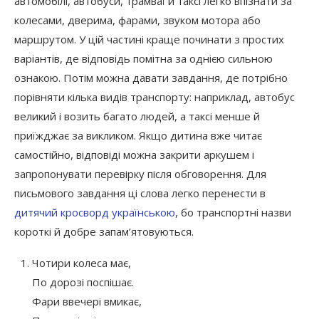
автомобілі, автобуси, трамваї й таксі легко впізнати за
колесами, дверима, фарами, звуком мотора або
маршрутом. У цій частині краще починати з простих
варіантів, де відповідь помітна за однією сильною
ознакою. Потім можна давати завдання, де потрібно
порівняти кілька видів транспорту: наприклад, автобус
великий і возить багато людей, а таксі менше й
приїжджає за викликом. Якщо дитина вже читає
самостійно, відповіді можна закрити аркушем і
запропонувати перевірку після обговорення. Для
письмового завдання ці слова легко перенести в
дитячий кросворд українською
, бо транспортні назви
короткі й добре запам’ятовуються.
Чотири колеса має,
По дорозі поспішає.
Фари ввечері вмикає,