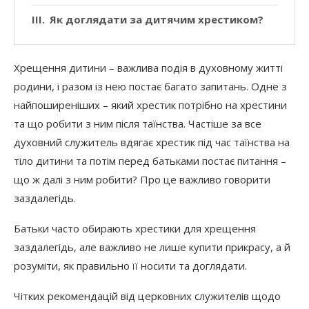
Як доглядати за дитячим хрестиком?
Хрещення дитини – важлива подія в духовному житті
родини, і разом із нею постає багато запитань. Одне з
найпоширеніших – який хрестик потрібно на хрестини
та що робити з ним після таїнства. Частіше за все
духовний служитель вдягає хрестик під час таїнства на
тіло дитини та потім перед батьками постає питання –
що ж далі з ним робити? Про це важливо говорити
заздалегідь.
Батьки часто обирають хрестики для хрещення
заздалегідь, але важливо не лише купити прикрасу, а й
розуміти, як правильно її носити та доглядати.
Чітких рекомендацій від церковних служителів щодо