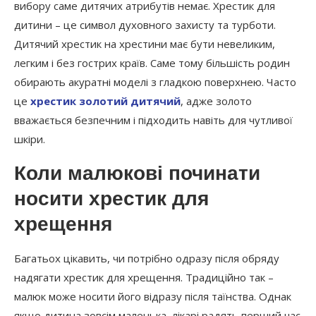
вибору саме дитячих атрибутів немає. Хрестик для
дитини – це символ духовного захисту та турботи.
Дитячий хрестик на хрестини має бути невеликим,
легким і без гострих країв. Саме тому більшість родин
обирають акуратні моделі з гладкою поверхнею. Часто
це
хрестик золотий дитячий
, адже золото
вважається безпечним і підходить навіть для чутливої
шкіри.
Коли малюкові починати
носити хрестик для
хрещення
Багатьох цікавить, чи потрібно одразу після обряду
надягати хрестик для хрещення. Традиційно так –
малюк може носити його відразу після таїнства. Однак
якщо дитина зовсім маленька, лікарі радять перший час