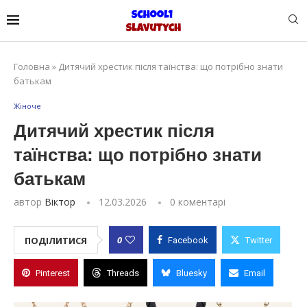
Головна
»
Дитячий хрестик після таїнства: що потрібно знати
батькам
Жіноче
Дитячий хрестик після
таїнства: що потрібно знати
батькам
автор
Віктор
12.03.2026
0 коментарі
0
ПОДІЛИТИСЯ
Facebook
Twitter
Pinterest
Threads
Bluesky
Email