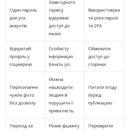
Злам одного
Один пароль
сервісу
Використовува
для усіх
відкриває
ти різні паролі
акаунтів
доступ до
та 2FA
інших
Відкритий
Особисту
Обмежити
профіль у
інформацію
доступ до
соцмережі
бачать усі
сторінки
Можна
Пересилання
нашкодити
Питати згоду
чужих фото
людині й
перед
без дозволу
порушити її
публікацією
приватність
Перехід за
Ризик фішингу
Перевірити