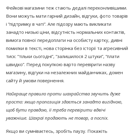
Фейкові магазини теж стають дедалі переконливішими.
Вони можуть мати гарний дизайн, відгуки, фото товарів
і “підтримку в чаті”. Але підозру мають викликати
занадто низькі ціни, відсутність нормальних контактів,
вимога повної передоплати на особисту картку, дивні
помилки в тексті, нова сторінка без історії та агресивний
тиск: “тільки сьогодні”, “залишилося 2 штуки”, “плати
швидко”. Перед покупкою варто перевірити назву
магазину, відгуки на незалежних майданчиках, домен
сайту й умови повернення.
Найкраще правило проти шахрайства звучить дуже
просто: якщо пропозиція здається занадто вигідною,
щоб бути правдою, її треба перевірити вдвічі
уважніше. Шахраї продають не товар, а поспіх.
Якщо ви сумніваєтесь, зробіть паузу. Покажіть