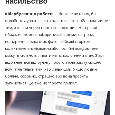
насильство
Кібербулінг що робити
— болюче питання, бо
онлайн-цькування часто здається “несерйозним” лише
тим, хто сам через нього не проходив. Насправді
образливі коментарі, принизливі меми, погрози,
поширення приватних фото, фейкові сторінки,
колективне висміювання або постійні повідомлення
можуть сильно впливати на психологічний стан. Жарт
відрізняється від булінгу просто: після жарту смішно
всім, а не тільки тим, хто сильніший. Якщо людині
боляче, соромно, страшно або вона просить
зупинитися, це вже не “просто прикол”.