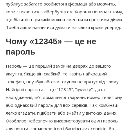
публікує забагато особистої інформації або мовчить,
коли стикається з кібербулінгом. Хороша новина в тому,
що більшість ризиків можна зменшити простими діями.
Треба лише навчитися думати на кілька кроків уперед.
Чому «12345» — це не
пароль
Пароль — це перший замок на дверях до вашого
акаунта. Якщо він слабкий, то навіть найкращий
телефон, ноутбук або застосунок не врятує від злому.
Найгірші варіанти — це “12345”, “qwerty”, дата
народження, ім’я домашньої тварини, номер телефону
або однаковий пароль для всіх сервісів. Такі комбінації
легко вгадати, підібрати або знайти у витоках даних.
Особливо небезпечно використовувати один пароль
для пошти, соцмереж, ігор і банківських сервісів, бо