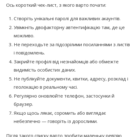
Ось короткий чек-лист, з якого варто почати:
Створіть унікальні паролі для важливих акаунтів.
Увімкніть двофакторну автентифікацію там, де це
можливо.
Не переходьте за підозрілими посиланнями з листів
і повідомлень.
Закрийте профілі від незнайомців або обмежте
видимість особистих даних.
Не публікуйте документи, квитки, адресу, розклад і
геолокацію в реальному часі.
Регулярно оновлюйте телефон, застосунки й
браузер.
Якщо щось лякає, соромить або виглядає
небезпечно — говоріть із дорослими.
Після такого списку варто зробити маленьку ревізію