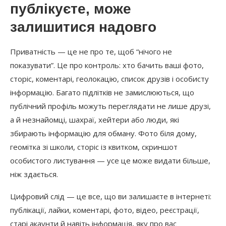
публікуєте, може
залишитися надовго
Приватність — це не про те, щоб “нічого не
показувати”. Це про контроль: хто бачить ваші фото,
сторіс, коментарі, геолокацію, список друзів і особисту
інформацію. Багато підлітків не замислюються, що
публічний профіль можуть переглядати не лише друзі,
а й незнайомці, шахраї, хейтери або люди, які
збирають інформацію для обману. Фото біля дому,
геомітка зі школи, сторіс із квитком, скриншот
особистого листування — усе це може видати більше,
ніж здається.
Цифровий слід — це все, що ви залишаєте в інтернеті:
публікації, лайки, коментарі, фото, відео, реєстрації,
старі акаунти й навіть інформація, яку про вас