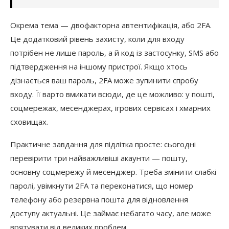
Окрема тема — двофакторна автентифікація, або 2FA.
Це додатковий рівень захисту, коли для входу
потрібен не лише пароль, а й код із застосунку, SMS або
підтвердження на іншому пристрої. Якщо хтось
дізнається ваш пароль, 2FA може зупинити спробу
входу. Її варто вмикати всюди, де це можливо: у пошті,
соцмережах, месенджерах, ігрових сервісах і хмарних
сховищах.
Практичне завдання для підлітка просте: сьогодні
перевірити три найважливіші акаунти — пошту,
основну соцмережу й месенджер. Треба змінити слабкі
паролі, увімкнути 2FA та переконатися, що номер
телефону або резервна пошта для відновлення
доступу актуальні. Це займає небагато часу, але може
врятувати від великих проблем.