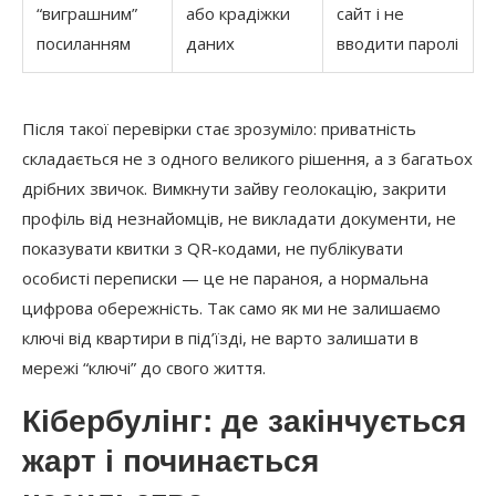
“виграшним”
або крадіжки
сайт і не
посиланням
даних
вводити паролі
Після такої перевірки стає зрозуміло: приватність
складається не з одного великого рішення, а з багатьох
дрібних звичок. Вимкнути зайву геолокацію, закрити
профіль від незнайомців, не викладати документи, не
показувати квитки з QR-кодами, не публікувати
особисті переписки — це не параноя, а нормальна
цифрова обережність. Так само як ми не залишаємо
ключі від квартири в під’їзді, не варто залишати в
мережі “ключі” до свого життя.
Кібербулінг: де закінчується
жарт і починається