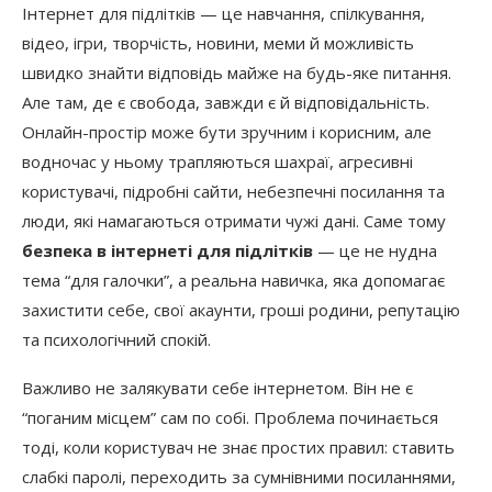
Інтернет для підлітків — це навчання, спілкування,
відео, ігри, творчість, новини, меми й можливість
швидко знайти відповідь майже на будь-яке питання.
Але там, де є свобода, завжди є й відповідальність.
Онлайн-простір може бути зручним і корисним, але
водночас у ньому трапляються шахраї, агресивні
користувачі, підробні сайти, небезпечні посилання та
люди, які намагаються отримати чужі дані. Саме тому
безпека в інтернеті для підлітків
— це не нудна
тема “для галочки”, а реальна навичка, яка допомагає
захистити себе, свої акаунти, гроші родини, репутацію
та психологічний спокій.
Важливо не залякувати себе інтернетом. Він не є
“поганим місцем” сам по собі. Проблема починається
тоді, коли користувач не знає простих правил: ставить
слабкі паролі, переходить за сумнівними посиланнями,