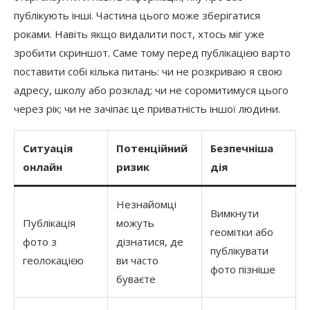
публікують інші. Частина цього може зберігатися
роками. Навіть якщо видалити пост, хтось міг уже
зробити скриншот. Саме тому перед публікацією варто
поставити собі кілька питань: чи не розкриваю я свою
адресу, школу або розклад; чи не соромитимуся цього
через рік; чи не зачіпає це приватність іншої людини.
Ситуація
Потенційний
Безпечніша
онлайн
ризик
дія
Незнайомці
Вимкнути
Публікація
можуть
геомітки або
фото з
дізнатися, де
публікувати
геолокацією
ви часто
фото пізніше
буваєте