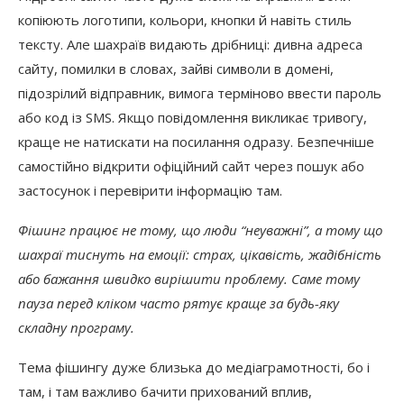
копіюють логотипи, кольори, кнопки й навіть стиль
тексту. Але шахраїв видають дрібниці: дивна адреса
сайту, помилки в словах, зайві символи в домені,
підозрілий відправник, вимога терміново ввести пароль
або код із SMS. Якщо повідомлення викликає тривогу,
краще не натискати на посилання одразу. Безпечніше
самостійно відкрити офіційний сайт через пошук або
застосунок і перевірити інформацію там.
Фішинг працює не тому, що люди “неуважні”, а тому що
шахраї тиснуть на емоції: страх, цікавість, жадібність
або бажання швидко вирішити проблему. Саме тому
пауза перед кліком часто рятує краще за будь-яку
складну програму.
Тема фішингу дуже близька до медіаграмотності, бо і
там, і там важливо бачити прихований вплив,