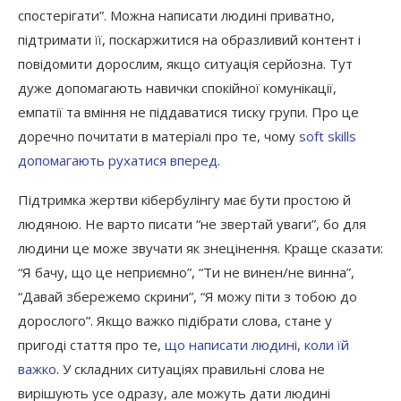
спостерігати”. Можна написати людині приватно,
підтримати її, поскаржитися на образливий контент і
повідомити дорослим, якщо ситуація серйозна. Тут
дуже допомагають навички спокійної комунікації,
емпатії та вміння не піддаватися тиску групи. Про це
доречно почитати в матеріалі про те, чому
soft skills
допомагають рухатися вперед
.
Підтримка жертви кібербулінгу має бути простою й
людяною. Не варто писати “не звертай уваги”, бо для
людини це може звучати як знецінення. Краще сказати:
“Я бачу, що це неприємно”, “Ти не винен/не винна”,
“Давай збережемо скрини”, “Я можу піти з тобою до
дорослого”. Якщо важко підібрати слова, стане у
пригоді стаття про те,
що написати людині, коли їй
важко
. У складних ситуаціях правильні слова не
вирішують усе одразу, але можуть дати людині