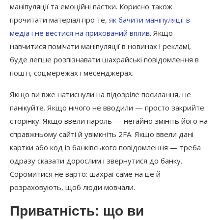
маніпуляції та емоційні пастки. Корисно також
прочитати матеріал про те,
як бачити маніпуляції в
медіа і не вестися на прихований вплив
. Якщо
навчитися помічати маніпуляції в новинах і рекламі,
буде легше розпізнавати шахрайські повідомлення в
пошті, соцмережах і месенджерах.
Якщо ви вже натиснули на підозріле посилання, не
панікуйте. Якщо нічого не вводили — просто закрийте
сторінку. Якщо ввели пароль — негайно змініть його на
справжньому сайті й увімкніть 2FA. Якщо ввели дані
картки або код із банківського повідомлення — треба
одразу сказати дорослим і звернутися до банку.
Соромитися не варто: шахраї саме на це й
розраховують, щоб люди мовчали.
Приватність: що ви