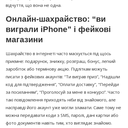
відчуття, що вона не одна.
Онлайн-шахрайство: “ви
виграли iPhone” і фейкові
магазини
Шахрайство в інтернеті часто маскується під щось
приємне: подарунок, знижку, розіграш, бонус, легкий
заробіток або термінову акцію. Підліткам можуть
писати з фейкових акаунтів: “Ти виграв приз”, “Надішли
код для підтвердження”, “Оплати доставку”, “Перейди
за посиланням”, “Проголосуй за мене в конкурсі”. Часто
такі повідомлення приходять ніби від знайомого, але
насправді його акаунт уже могли зламати. Саме тому не
можна передавати коди з SMS, паролі, дані картки або
фото документів навіть тим, хто виглядає знайомо.