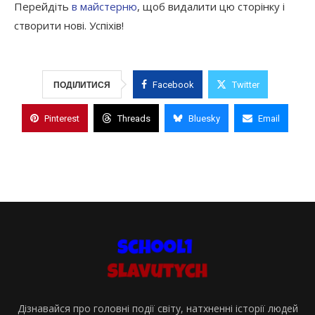
Перейдіть
в майстерню
, щоб видалити цю сторінку і
створити нові. Успіхів!
Facebook
Twitter
ПОДІЛИТИСЯ
Pinterest
Threads
Bluesky
Email
Дізнавайся про головні події світу, натхненні історії людей