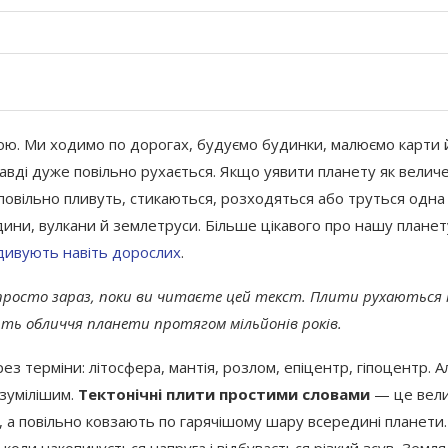
ою. Ми ходимо по дорогах, будуємо будинки, малюємо карти 
авді дуже повільно рухається. Якщо уявити планету як велич
і повільно пливуть, стикаються, розходяться або труться одна
адини, вулкани й землетруси. Більше цікавого про нашу планет
і дивують навіть дорослих
.
 просто зараз, поки ви читаєте цей текст. Плити рухаються
юють обличчя планети протягом мільйонів років.
з терміни: літосфера, мантія, розлом, епіцентр, гіпоцентр. А
зумілішим.
Тектонічні плити простими словами
— це вели
, а повільно ковзають по гарячішому шару всередині планети.