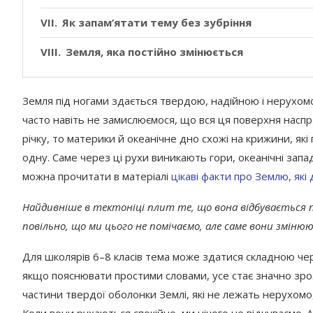
Як запам’ятати тему без зубріння
Земля, яка постійно змінюється
Земля під ногами здається твердою, надійною і нерухом
часто навіть не замислюємося, що вся ця поверхня наспр
річку, то материки й океанічне дно схожі на крижини, як
одну. Саме через ці рухи виникають гори, океанічні зап
можна прочитати в матеріалі
цікаві факти про Землю, як
Найдивніше в тектоніці плит те, що вона відбувається
повільно, що ми цього не помічаємо, але саме вони змін
Для школярів 6–8 класів тема може здатися складною чере
якщо пояснювати простими словами, усе стає значно зро
частини твердої оболонки Землі, які не лежать нерухомо