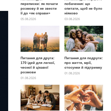
переписки: як почати
побачення: що
розмову й не звести
спитати, щоб не було
її до «як справи»
ніяково
05.08.2026
03.08.2026
Питання для друга:
Питання для подруги:
170 ідей для легкої,
про життя, мрії,
чесної й цікавої
стосунки й підтримку
розмови
01.08.2026
01.08.2026