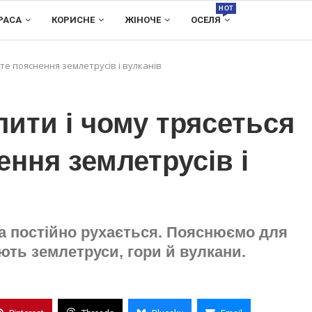
HOT
РАСА
КОРИСНЕ
ЖІНОЧЕ
ОСЕЛЯ
сте пояснення землетрусів і вулканів
лити і чому трясеться
ення землетрусів і
ра постійно рухається. Пояснюємо для
ють землетруси, гори й вулкани.