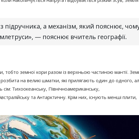
 коли накопичується напруга і відбувається різкий зсув, Земля
 з підручника, а механізм, який пояснює, чом
землетруси», — пояснює вчитель географії.
ри, тобто земної кори разом із верхньою частиною мантії. Зем
и розбита на великі шматки, які прилягають один до одного, а
 сім: Тихоокеанську, Північноамериканську,
встралійську та Антарктичну. Крім них, існують менші плити,