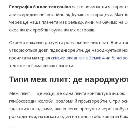
Географія 6 клас тектоніка
часто починається з простої
але всередині неї постійно відбуваються процеси. Манті
Через це наша планета має рельєф, який ми бачимо на фіз
океанічних хребтів і вулканічних островів.
Окремо важливо розуміти роль океанічних плит. Вони тонш
утворюються довгі підводні хребти, де народжується но
прочитати матеріал
скільки океанів на Землі: 4 чи 5, які 
тектонічної «машини» планети.
Типи меж плит: де народжуют
Межі плит — це місця, де одна плита контактує з іншою.
глибоководні жолоби, розломи й гірські хребти. Є три ос
здаються складними, але їх легко зрозуміти через побуто
розходитися, натискати один на одного або ковзати бок