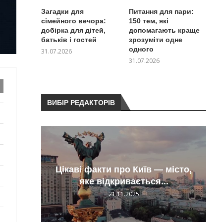
Загадки для
Питання для пари:
сімейного вечора:
150 тем, які
добірка для дітей,
допомагають краще
батьків і гостей
зрозуміти одне
одного
31.07.2026
31.07.2026
ВИБІР РЕДАКТОРІВ
нську
 які
Цікаві факти про Київ — місто,
я...
ти
яке відкривається...
21.11.2025