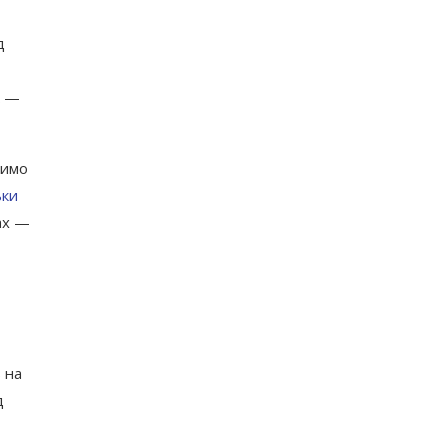
д
к —
чимо
ьки
ах —
 на
д