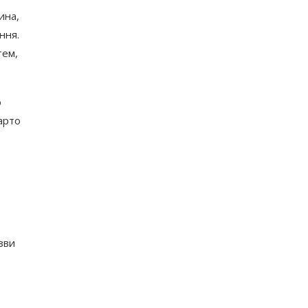
ина,
ння.
тем,
о
арто
зви