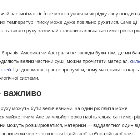
ячій частині мантії. Її не можна уявляти як рідку лаву всюди пі
их температур і тиску може дуже повільно рухатися. Саме ці
ість такого руху зазвичай становить кілька сантиметрів на рі
Євразія, Америка чи Австралія не завжди були там, де ми ба
 поділяють великі частини суші, можна прочитати матеріал,
скіл
остей
. Це допомагає краще зрозуміти, чому материки на карт
логічної системи.
е важливо
о руху можуть бути величезними. За один рік плита може
я майже нічим. Але за мільйон років навіть кілька сантиметрів
еани можуть розширюватися, материки — віддалятися один ві
аї виникли через зіткнення Індійської та Євразійської плит.