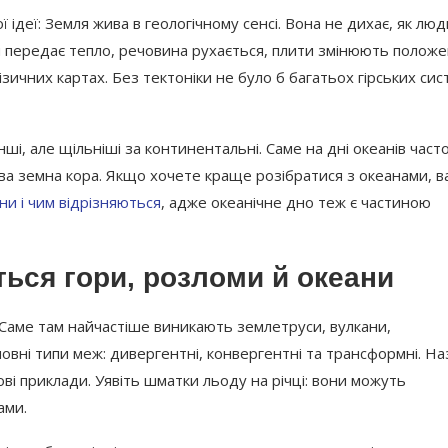
 ідеї: Земля жива в геологічному сенсі. Вона не дихає, як люд
я передає тепло, речовина рухається, плити змінюють положе
ичних картах. Без тектоніки не було б багатьох гірських сис
і, але щільніші за континентальні. Саме на дні океанів част
ва земна кора. Якщо хочете краще розібратися з океанами, в
вони і чим відрізняються
, адже океанічне дно теж є частиною
ься гори, розломи й океани
 Саме там найчастіше виникають землетруси, вулкани,
новні типи меж: дивергентні, конвергентні та трансформні. На
ві приклади. Уявіть шматки льоду на річці: вони можуть
ами.