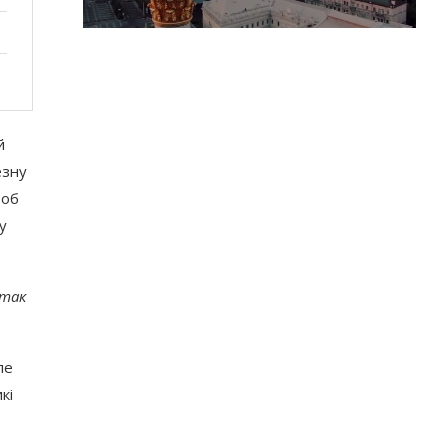
й
езну
 об
у
 так
ле
кі