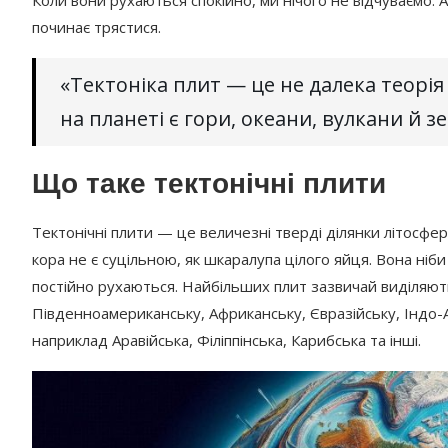
Коли вони рухаються спокійно, ми нічого не відчуваємо. А
починає трястися.
«Тектоніка плит — це не далека теорія
на планеті є гори, океани, вулкани й 
Що таке тектонічні плити
Тектонічні плити — це величезні тверді ділянки літосфе
кора не є суцільною, як шкаралупа цілого яйця. Вона ніб
постійно рухаються. Найбільших плит зазвичай виділяють
Південноамериканську, Африканську, Євразійську, Індо-А
наприклад Аравійська, Філіппінська, Карибська та інші.