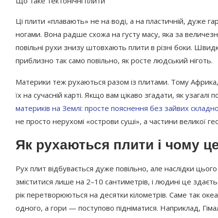
Що таке тектонічні плити
Ці плити «плавають» не на воді, а на пластичній, дуже гар
ногами. Вона радше схожа на густу масу, яка за величезн
повільні рухи знизу штовхають плити в різні боки. Швидк
приблизно так само повільно, як росте людський ніготь.
Материки теж рухаються разом із плитами. Тому Африка, 
їх на сучасній карті. Якщо вам цікаво згадати, як узагалі
материків на Землі: просте пояснення без зайвих складн
не просто нерухомі «острови суші», а частини великої гео
Як рухаються плити і чому ц
Рух плит відбувається дуже повільно, але наслідки цьог
зміститися лише на 2–10 сантиметрів, і людині це здаєтьс
рік перетворюються на десятки кілометрів. Саме так ок
одного, а гори — поступово підніматися. Наприклад, Гімал