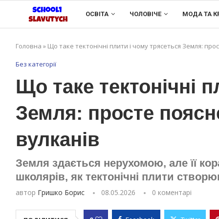
ОСВІТА
ЧОЛОВІЧЕ
МОДА ТА К
Головна
»
Що таке тектонічні плити і чому трясеться Земля: про
Без категорії
Що таке тектонічні п
Земля: просте поясн
вулканів
Земля здається нерухомою, але її ко
школярів, як тектонічні плити створю
автор
Гришко Борис
08.05.2026
0 коментарі