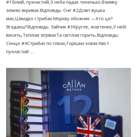
#1Білий, пухнастий,З неба падає тихенько.Взимку
землю вкриває.Відповідь: Сніг #2Довгі вушка
має,Швидко стрибає.Моркву обожняє —Хто це?
Вгадаєш?Відповідь: Зайчик #3Кругле, жовтенке,У небі
висить,Теплом зігріваєТа світлом горить.Відповідь:
Сонце #4Стрибає по гілках,Горішки ховає.Хвіст
пухнастий …