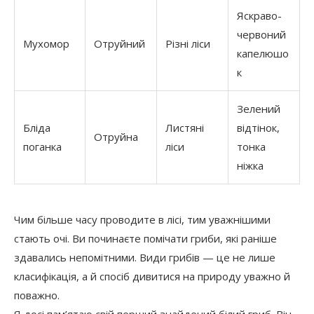
Яскраво-
червоний
Мухомор
Отруйний
Різні ліси
капелюшо
к
Зелений
Бліда
Листяні
відтінок,
Отруйна
поганка
ліси
тонка
ніжка
Чим більше часу проводите в лісі, тим уважнішими
стають очі. Ви починаєте помічати гриби, які раніше
здавались непомітними. Види грибів — це не лише
класифікація, а й спосіб дивитися на природу уважно й
поважно.
Я досі пам’ятаю свій перший знайдений білий гриб. Він