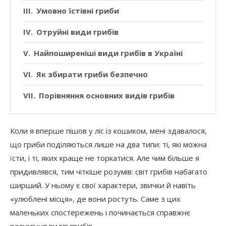
Умовно їстівні гриби
Отруйні види грибів
Найпоширеніші види грибів в Україні
Як збирати гриби безпечно
Порівняння основних видів грибів
Коли я вперше пішов у ліс із кошиком, мені здавалося,
що гриби поділяються лише на два типи: ті, які можна
їсти, і ті, яких краще не торкатися. Але чим більше я
придивлявся, тим чіткіше розумів: світ грибів набагато
ширший. У ньому є свої характери, звички й навіть
«улюблені місця», де вони ростуть. Саме з цих
маленьких спостережень і починається справжнє
розуміння видів грибів.