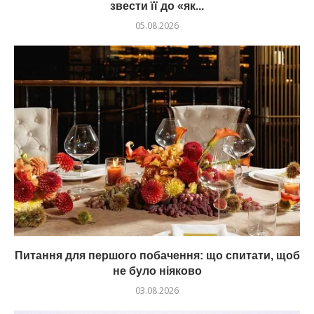
звести її до «як...
05.08.2026
Питання для першого побачення: що спитати, щоб
не було ніяково
03.08.2026