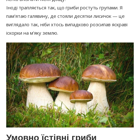
Іноді трапляється так, що гриби ростуть групами. Я
пам’ятаю галявину, де стояли десятки лисичок — це
виглядало так, ніби хтось випадково розсипав яскраві
іскорки на м’яку землю.
Умовно їстівні гриби