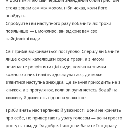
стояв зовсім сам між мохом, ніби чекав, коли його
знайдуть.
Спробуйте і ви наступного разу побачити ліс трохи
повільніше — і, можливо, він відкриє вам свої
найцікавіші види.
Світ грибів відкривається поступово. Спершу ви бачите
лише окремі капелюшки серед трави, а з часом
починаєте розрізняти цілі види, помічати звички
кожного з них і навіть здогадуватися, де може
з’явитися наступна знахідка. Це знання приходить не з
книжок, а з прогулянок, коли ви зупиняєтесь бодай на
хвилину й дивитесь під ноги уважніше.
Гриби вчать нас терпінню й уважності. Вони не кричать
про себе, не привертають увагу голосом — вони просто
ростуть там, де їм добре. І якщо ви бачите їх щоразу