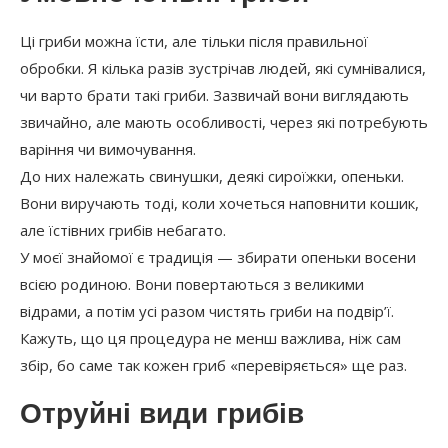
Ці гриби можна їсти, але тільки після правильної
обробки. Я кілька разів зустрічав людей, які сумнівалися,
чи варто брати такі гриби. Зазвичай вони виглядають
звичайно, але мають особливості, через які потребують
варіння чи вимочування.
До них належать свинушки, деякі сироїжки, опеньки.
Вони виручають тоді, коли хочеться наповнити кошик,
але їстівних грибів небагато.
У моєї знайомої є традиція — збирати опеньки восени
всією родиною. Вони повертаються з великими
відрами, а потім усі разом чистять гриби на подвір’ї.
Кажуть, що ця процедура не менш важлива, ніж сам
збір, бо саме так кожен гриб «перевіряється» ще раз.
Отруйні види грибів