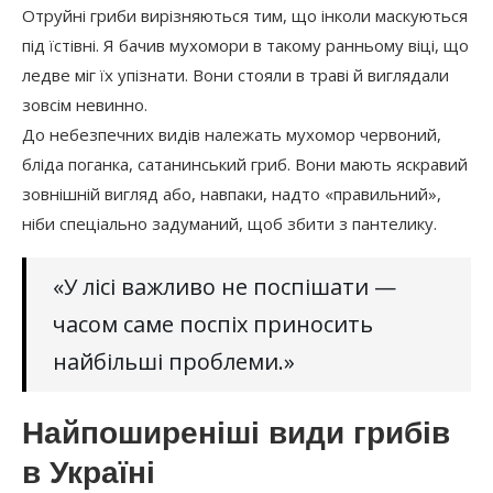
Отруйні гриби вирізняються тим, що інколи маскуються
під їстівні. Я бачив мухомори в такому ранньому віці, що
ледве міг їх упізнати. Вони стояли в траві й виглядали
зовсім невинно.
До небезпечних видів належать мухомор червоний,
бліда поганка, сатанинський гриб. Вони мають яскравий
зовнішній вигляд або, навпаки, надто «правильний»,
ніби спеціально задуманий, щоб збити з пантелику.
«У лісі важливо не поспішати —
часом саме поспіх приносить
найбільші проблеми.»
Найпоширеніші види грибів
в Україні