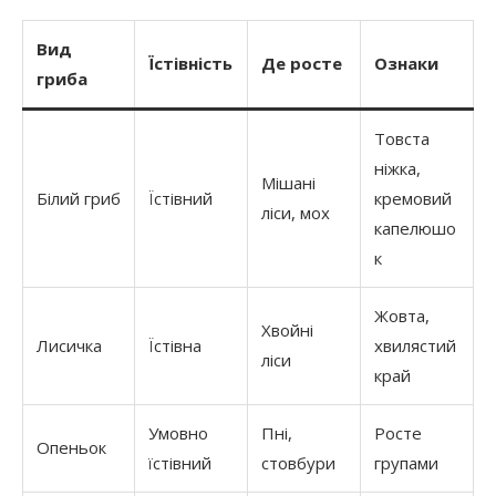
Вид
Їстівність
Де росте
Ознаки
гриба
Товста
ніжка,
Мішані
Білий гриб
Їстівний
кремовий
ліси, мох
капелюшо
к
Жовта,
Хвойні
Лисичка
Їстівна
хвилястий
ліси
край
Умовно
Пні,
Росте
Опеньок
їстівний
стовбури
групами