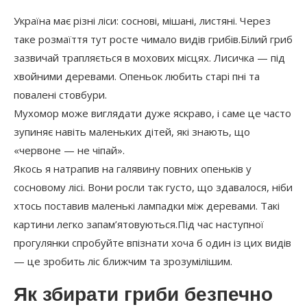
Україна має різні ліси: соснові, мішані, листяні. Через
таке розмаїття тут росте чимало видів грибів.Білий гриб
зазвичай трапляється в мохових місцях. Лисичка — під
хвойними деревами. Опеньок любить старі пні та
повалені стовбури.
Мухомор може виглядати дуже яскраво, і саме це часто
зупиняє навіть маленьких дітей, які знають, що
«червоне — не чіпай».
Якось я натрапив на галявину повних опеньків у
сосновому лісі. Вони росли так густо, що здавалося, ніби
хтось поставив маленькі лампадки між деревами. Такі
картини легко запам’ятовуються.Під час наступної
прогулянки спробуйте впізнати хоча б один із цих видів
— це зробить ліс ближчим та зрозумілішим.
Як збирати гриби безпечно