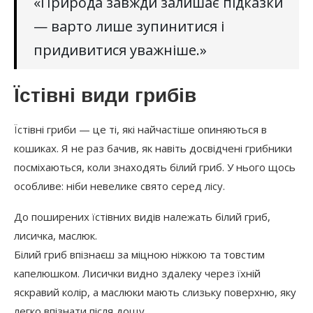
«Природа завжди залишає підказки
— варто лише зупинитися і
придивитися уважніше.»
Їстівні види грибів
Їстівні гриби — це ті, які найчастіше опиняються в
кошиках. Я не раз бачив, як навіть досвідчені грибники
посміхаються, коли знаходять білий гриб. У нього щось
особливе: ніби невелике свято серед лісу.
До поширених їстівних видів належать білий гриб,
лисичка, маслюк.
Білий гриб впізнаєш за міцною ніжкою та товстим
капелюшком. Лисички видно здалеку через їхній
яскравий колір, а маслюки мають слизьку поверхню, яку
легко впізнати після дощу.