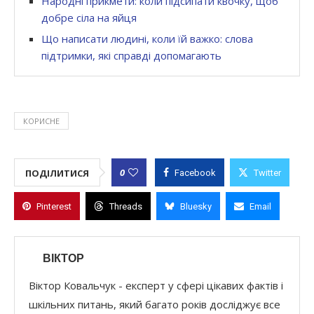
Народні прикмети: коли підсипати квочку, щоб
добре сіла на яйця
Що написати людині, коли їй важко: слова
підтримки, які справді допомагають
КОРИСНЕ
0
ПОДІЛИТИСЯ
Facebook
Twitter
Pinterest
Threads
Bluesky
Email
ВІКТОР
Віктор Ковальчук - експерт у сфері цікавих фактів і
шкільних питань, який багато років досліджує все