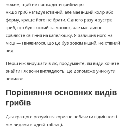
ножем, щоб не пошкодити грибницю.
Якщо гриб нагадує їстівний, але має інший колір або
форму, краще його не брати. Одного разу я зустрів
гриб, що був схожий на маслюк, але мав дивне
сріблясте світіння на капелюшку. Я залишив його на
місці — і виявилося, що це був зовсім інший, неїстівний
вид.
Перш ніж вирушати в ліс, продумайте, які види хочете
знайти і як вони виглядають. Це допоможе уникнути
помилок.
Порівняння основних видів
грибів
Для кращого розуміння корисно побачити відмінності
між видами в одній таблиці: