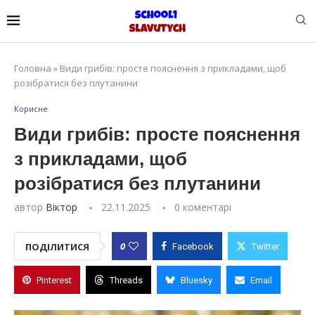
Головна
»
Види грибів: просте пояснення з прикладами, щоб
розібратися без плутанини
Корисне
Види грибів: просте пояснення
з прикладами, щоб
розібратися без плутанини
автор
Віктор
22.11.2025
0 коментарі
0
ПОДІЛИТИСЯ
Facebook
Twitter
Pinterest
Threads
Bluesky
Email