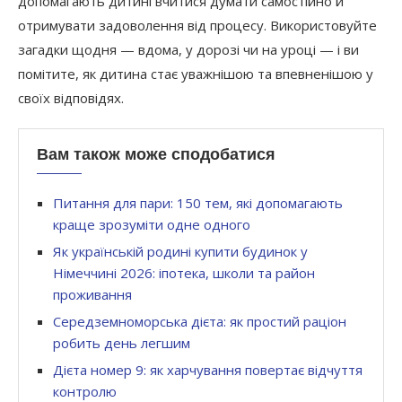
допомагають дитині вчитися думати самостійно й
отримувати задоволення від процесу. Використовуйте
загадки щодня — вдома, у дорозі чи на уроці — і ви
помітите, як дитина стає уважнішою та впевненішою у
своїх відповідях.
Вам також може сподобатися
Питання для пари: 150 тем, які допомагають
краще зрозуміти одне одного
Як українській родині купити будинок у
Німеччині 2026: іпотека, школи та район
проживання
Середземноморська дієта: як простий раціон
робить день легшим
Дієта номер 9: як харчування повертає відчуття
контролю