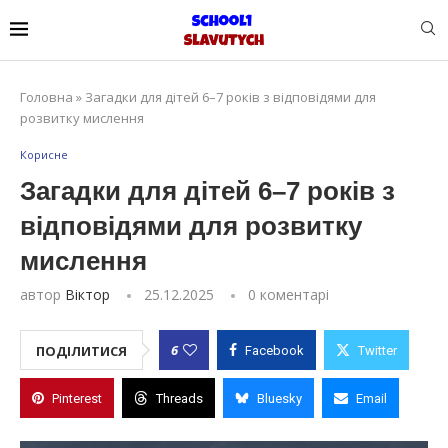
Головна
»
Загадки для дітей 6–7 років з відповідями для
розвитку мислення
Корисне
Загадки для дітей 6–7 років з
відповідями для розвитку
мислення
автор
Віктор
25.12.2025
0 коментарі
6
ПОДІЛИТИСЯ
Facebook
Twitter
Pinterest
Threads
Bluesky
Email