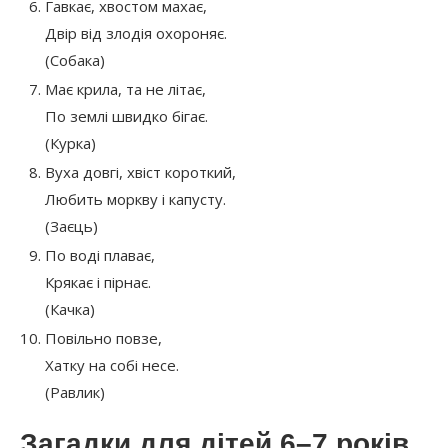
Гавкає, хвостом махає,
Двір від злодія охороняє.
(Собака)
Має крила, та не літає,
По землі швидко бігає.
(Курка)
Вуха довгі, хвіст короткий,
Любить моркву і капусту.
(Заєць)
По воді плаває,
Крякає і пірнає.
(Качка)
Повільно повзе,
Хатку на собі несе.
(Равлик)
Загадки для дітей 6–7 років