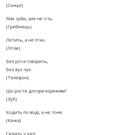
(Сонце)
Має зуби, але не їсть.
(Гребінець)
Летить, а не птах.
(Літак)
Без рота говорить,
Без вух чує.
(Телефон)
Що росте догори корінням?
(Зуб)
Ходить по воді, а не тоне.
(Качка)
Сидить у хаті,