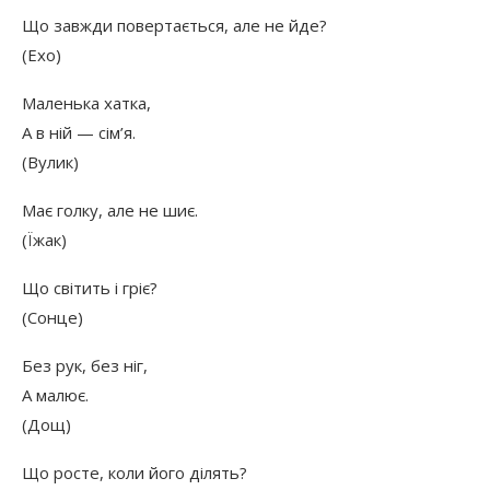
Що завжди повертається, але не йде?
(Ехо)
Маленька хатка,
А в ній — сім’я.
(Вулик)
Має голку, але не шиє.
(Їжак)
Що світить і гріє?
(Сонце)
Без рук, без ніг,
А малює.
(Дощ)
Що росте, коли його ділять?