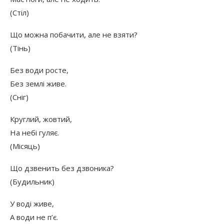
(Стіл)
Що можна побачити, але не взяти?
(Тінь)
Без води росте,
Без землі живе.
(Сніг)
Круглий, жовтий,
На небі гуляє.
(Місяць)
Що дзвенить без дзвоника?
(Будильник)
У воді живе,
А води не п’є.