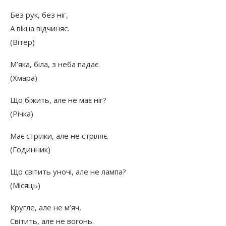
Без рук, без ніг,
А вікна відчиняє.
(Вітер)
М’яка, біла, з неба падає.
(Хмара)
Що біжить, але не має ніг?
(Річка)
Має стрілки, але не стріляє.
(Годинник)
Що світить уночі, але не лампа?
(Місяць)
Кругле, але не м’яч,
Світить, але не вогонь.