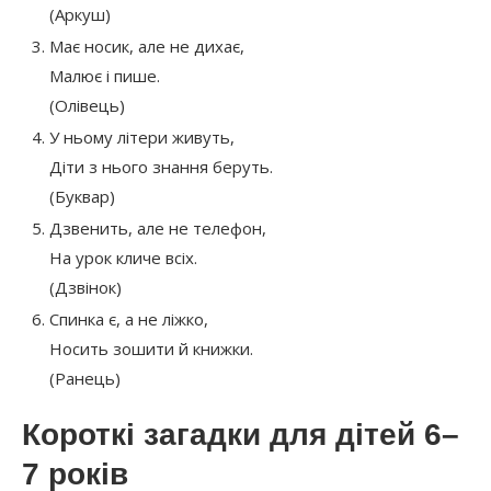
(Аркуш)
Має носик, але не дихає,
Малює і пише.
(Олівець)
У ньому літери живуть,
Діти з нього знання беруть.
(Буквар)
Дзвенить, але не телефон,
На урок кличе всіх.
(Дзвінок)
Спинка є, а не ліжко,
Носить зошити й книжки.
(Ранець)
Короткі загадки для дітей 6–
7 років