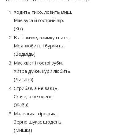
Ходить тихо, ловить миш,
Має вуса й гострий зір.
(Кіт)
В лісі живе, взимку спить,
Мед любить і бурчить.
(Ведмідь)
Має хвіст і гострі зуби,
Хитра дуже, кури любить.
(Лисиця)
Стрибає, а не заєць,
Скаче, а не олень.
(Жаба)
Маленька, сіренька,
Зерно шукає щодень.
(Мишка)