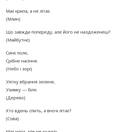
Має крила, а не літає.
(Млин)
Що завжди попереду, але його не наздоженеш?
(Майбутнє)
Синє поле,
Срібне насіння.
(Небо і зорі)
Улітку вбрання зелене,
Узимку — біле.
(Дерево)
Хто вдень спить, а вночі літає?
(Сова)
Має ноги, але не ходить.