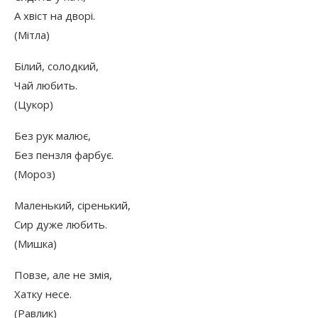
А хвіст на дворі.
(Мітла)
Білий, солодкий,
Чай любить.
(Цукор)
Без рук малює,
Без пензля фарбує.
(Мороз)
Маленький, сіренький,
Сир дуже любить.
(Мишка)
Повзе, але не змія,
Хатку несе.
(Равлик)