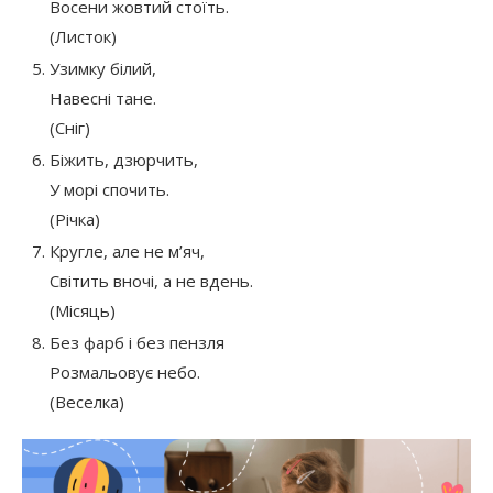
Восени жовтий стоїть.
(Листок)
Узимку білий,
Навесні тане.
(Сніг)
Біжить, дзюрчить,
У морі спочить.
(Річка)
Кругле, але не м’яч,
Світить вночі, а не вдень.
(Місяць)
Без фарб і без пензля
Розмальовує небо.
(Веселка)