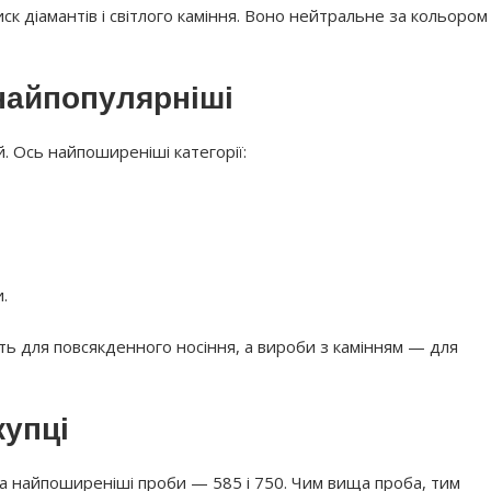
ск діамантів і світлого каміння. Воно нейтральне за кольором 
 найпопулярніші
. Ось найпоширеніші категорії:
.
ять для повсякденного носіння, а вироби з камінням — для
купці
та найпоширеніші проби — 585 і 750. Чим вища проба, тим