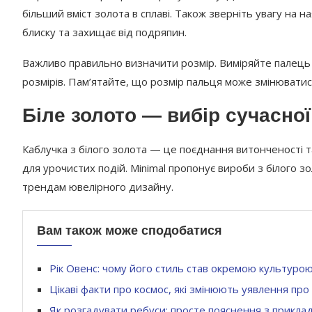
більший вміст золота в сплаві. Також зверніть увагу на 
блиску та захищає від подряпин.
Важливо правильно визначити розмір. Виміряйте палець
розмірів. Пам’ятайте, що розмір пальця може змінюватис
Біле золото — вибір сучасної
Каблучка з білого золота — це поєднання витонченості т
для урочистих подій. Minimal пропонує вироби з білого з
трендам ювелірного дизайну.
Вам також може сподобатися
Рік Овенс: чому його стиль став окремою культуро
Цікаві факти про космос, які змінюють уявлення про
Як розгадувати ребуси: просте пояснення з прикла