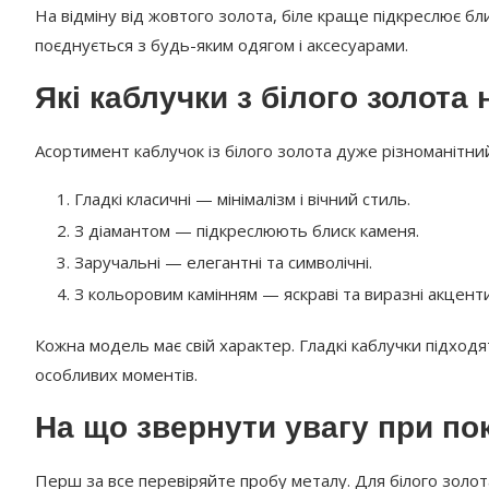
На відміну від жовтого золота, біле краще підкреслює бли
поєднується з будь-яким одягом і аксесуарами.
Які каблучки з білого золота
Асортимент каблучок із білого золота дуже різноманітний
Гладкі класичні — мінімалізм і вічний стиль.
З діамантом — підкреслюють блиск каменя.
Заручальні — елегантні та символічні.
З кольоровим камінням — яскраві та виразні акценти
Кожна модель має свій характер. Гладкі каблучки підход
особливих моментів.
На що звернути увагу при по
Перш за все перевіряйте пробу металу. Для білого золо