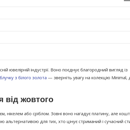
сній ювелірній індустрії. Воно поєднує благородний вигляд із
блучку з білого золота
— зверніть увагу на колекцію Minimal, 
я від жовтого
єм, нікелем або сріблом. Зовні воно нагадує платину, але кош
ю альтернативою для тих, хто цінує стриманий і сучасний ст