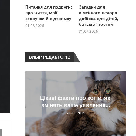
Питання для подруги:
Загадки для
про життя, мрії,
сімейного вечора:
стосунки й підтримку
добірка для дітей,
батьків і гостей
01.08.2026
31.07.2026
ВИБІР РЕДАКТОРІВ
нську
Цікаві факти про котів, які
ти
змінять ваше уявлення...
21.11.2025