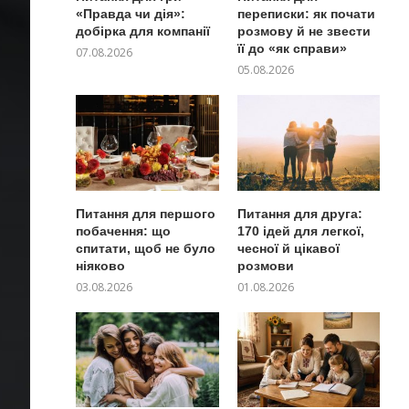
«Правда чи дія»:
переписки: як почати
добірка для компанії
розмову й не звести
її до «як справи»
07.08.2026
05.08.2026
Питання для першого
Питання для друга:
побачення: що
170 ідей для легкої,
спитати, щоб не було
чесної й цікавої
ніяково
розмови
03.08.2026
01.08.2026