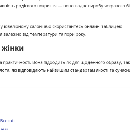
наявність родієвого покриття — воно надає виробу яскравого б
 у ювелірному салоні або скористайтесь онлайн-таблицею
я залежно від температури та пори року.
 жінки
а практичності. Вона підходить як для щоденного образу, так 
олота, які відповідають найвищим стандартам якості та сучасн
ю
 Всесвіт
дами