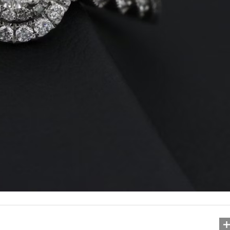
Цікаві факти про украї
мову, які варто зна
21.11.2025