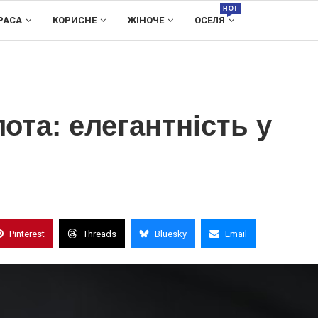
HOT
РАСА
КОРИСНЕ
ЖІНОЧЕ
ОСЕЛЯ
лота: елегантність у
Pinterest
Threads
Bluesky
Email