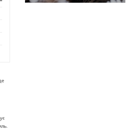
де
тує
иль.