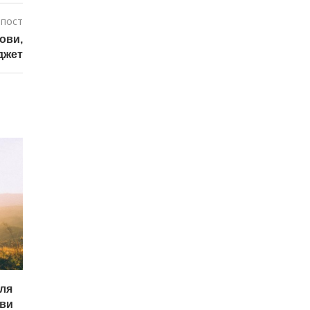
 пост
ови,
джет
для
ови