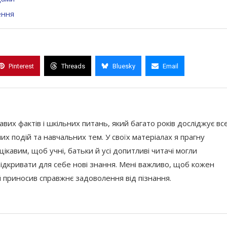
ення
Pinterest
Threads
Bluesky
Email
кавих фактів і шкільних питань, який багато років досліджує вс
их подій та навчальних тем. У своїх матеріалах я прагну
ікавим, щоб учні, батьки й усі допитливі читачі могли
відкривати для себе нові знання. Мені важливо, щоб кожен
й приносив справжнє задоволення від пізнання.