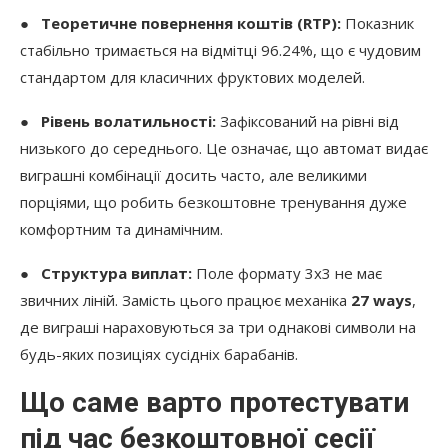
●
Теоретичне повернення коштів (RTP):
Показник
стабільно тримається на відмітці 96.24%, що є чудовим
стандартом для класичних фруктових моделей.
●
Рівень волатильності:
Зафіксований на рівні від
низького до середнього. Це означає, що автомат видає
виграшні комбінації досить часто, але великими
порціями, що робить безкоштовне тренування дуже
комфортним та динамічним.
●
Структура виплат:
Поле формату 3х3 не має
звичних ліній. Замість цього працює механіка
27 ways
,
де виграші нараховуються за три однакові символи на
будь-яких позиціях сусідніх барабанів.
Що саме варто протестувати
під час безкоштовної сесії