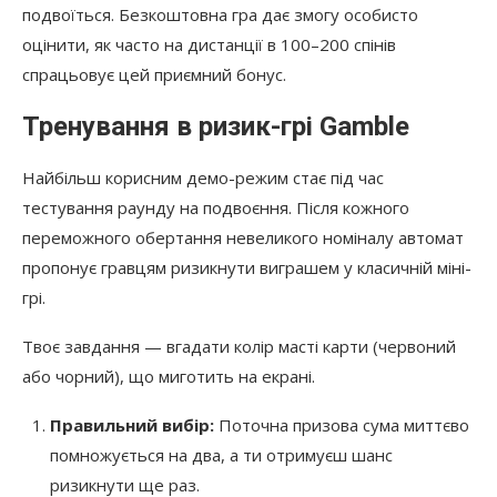
подвоїться. Безкоштовна гра дає змогу особисто
оцінити, як часто на дистанції в 100–200 спінів
спрацьовує цей приємний бонус.
Тренування в ризик-грі Gamble
Найбільш корисним демо-режим стає під час
тестування раунду на подвоєння. Після кожного
переможного обертання невеликого номіналу автомат
пропонує гравцям ризикнути виграшем у класичній міні-
грі.
Твоє завдання — вгадати колір масті карти (червоний
або чорний), що миготить на екрані.
Правильний вибір:
Поточна призова сума миттєво
помножується на два, а ти отримуєш шанс
ризикнути ще раз.