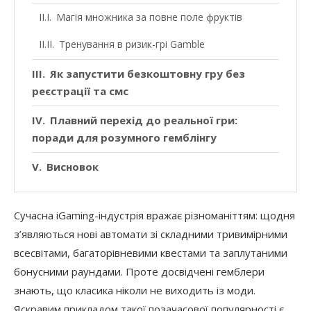
Магія множника за повне поле фруктів
Тренування в ризик-грі Gamble
Як запустити безкоштовну гру без
реєстрації та смс
Плавний перехід до реальної гри:
поради для розумного гемблінгу
Висновок
Сучасна iGaming-індустрія вражає різноманіттям: щодня
з’являються нові автомати зі складними тривимірними
всесвітами, багаторівневими квестами та заплутаними
бонусними раундами. Проте досвідчені гемблери
знають, що класика ніколи не виходить із моди.
Яскравим прикладом такої позачасової популярності є