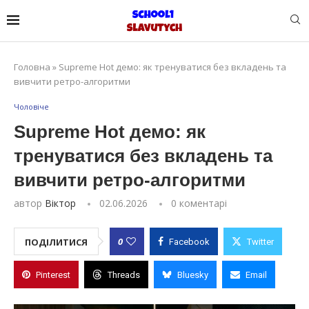
Головна
»
Supreme Hot демо: як тренуватися без вкладень та
вивчити ретро-алгоритми
Чоловіче
Supreme Hot демо: як
тренуватися без вкладень та
вивчити ретро-алгоритми
автор
Віктор
02.06.2026
0 коментарі
0
ПОДІЛИТИСЯ
Facebook
Twitter
Pinterest
Threads
Bluesky
Email