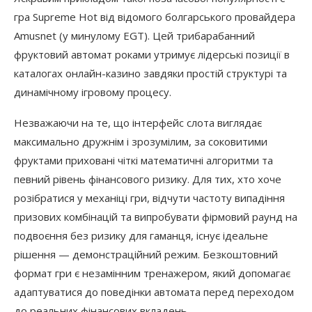
гра Supreme Hot від відомого болгарського провайдера
Amusnet (у минулому EGT). Цей трибарабанний
фруктовий автомат роками утримує лідерські позиції в
каталогах онлайн-казино завдяки простій структурі та
динамічному ігровому процесу.
Незважаючи на те, що інтерфейс слота виглядає
максимально дружнім і зрозумілим, за соковитими
фруктами приховані чіткі математичні алгоритми та
певний рівень фінансового ризику. Для тих, хто хоче
розібратися у механіці гри, відчути частоту випадіння
призових комбінацій та випробувати фірмовий раунд на
подвоєння без ризику для гаманця, існує ідеальне
рішення — демонстраційний режим. Безкоштовний
формат гри є незамінним тренажером, який допомагає
адаптуватися до поведінки автомата перед переходом
до реальних фінансових вкладень.