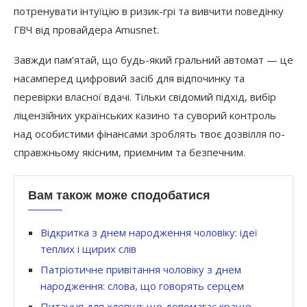
потренувати інтуїцію в ризик-грі та вивчити поведінку
ГВЧ від провайдера Amusnet.
Завжди пам’ятай, що будь-який гральний автомат — це
насамперед цифровий засіб для відпочинку та
перевірки власної вдачі. Тільки свідомий підхід, вибір
ліцензійних українських казино та суворий контроль
над особистими фінансами зроблять твоє дозвілля по-
справжньому якісним, приємним та безпечним.
Вам також може сподобатися
Відкритка з днем народження чоловіку: ідеї
теплих і щирих слів
Патріотичне привітання чоловіку з днем
народження: слова, що говорять серцем
Питання для хлопця: що допомагає краще