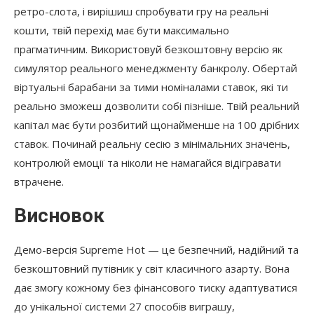
ретро-слота, і вирішиш спробувати гру на реальні
кошти, твій перехід має бути максимально
прагматичним. Використовуй безкоштовну версію як
симулятор реального менеджменту банкролу. Обертай
віртуальні барабани за тими номіналами ставок, які ти
реально зможеш дозволити собі пізніше. Твій реальний
капітал має бути розбитий щонайменше на 100 дрібних
ставок. Починай реальну сесію з мінімальних значень,
контролюй емоції та ніколи не намагайся відігравати
втрачене.
Висновок
Демо-версія Supreme Hot — це безпечний, надійний та
безкоштовний путівник у світ класичного азарту. Вона
дає змогу кожному без фінансового тиску адаптуватися
до унікальної системи 27 способів виграшу,