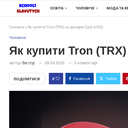
ОСВІТА
ЧОЛОВІЧЕ
МОДА ТА К
Головна
»
Як купити Tron (TRX) за долари США (USD)
Чоловіче
Як купити Tron (TRX
автор
Віктор
08.04.2026
0 коментарі
0
ПОДІЛИТИСЯ
Facebook
Twitter