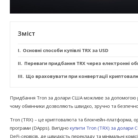
Зміст
Основні способи купівлі TRX за USD
Переваги придбання TRX через електронні обм
Що враховувати при конвертації криптовал
Придбання Tron за долари США можливе за допомогою різ
чому обмінники дозволяють швидко, зручно та безпечно
Tron (TRX) – це криптовалюта та блокчейн-платформа, ор
програми (DApps). Вигідно
купити Tron (TRX) за долари 
DeFi-сервісів, де швидкість перекладу та мінімальні коміс