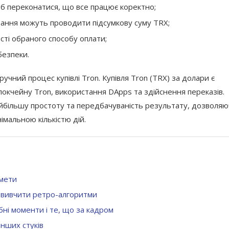
об переконатися, що все працює коректно;
ивання можуть проводити підсумкову суму TRX;
ості обраного способу оплати;
безпеки.
чний процес купівлі Tron. Купівля Tron (TRX) за долари є
окчейну Tron, використання DApps та здійснення переказів.
айбільшу простоту та передбачуваність результату, дозволя
імальною кількістю дій.
кмети
а вивчити ретро-алгоритми
ібні моменти і те, що за кадром
інших стуків