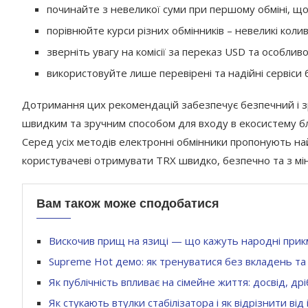
починайте з невеликої суми при першому обміні, щ
порівнюйте курси різних обмінників – невеликі кол
зверніть увагу на комісії за переказ USD та особлив
використовуйте лише перевірені та надійні сервіси 
Дотримання цих рекомендацій забезпечує безпечний і зру
швидким та зручним способом для входу в екосистему бл
Серед усіх методів електронні обмінники пропонують н
користувачеві отримувати TRX швидко, безпечно та з мін
Вам також може сподобатися
Вискочив прищ на язиці — що кажуть народні при
Supreme Hot демо: як тренуватися без вкладень т
Як публічність впливає на сімейне життя: досвід, др
Як стукають втулки стабілізатора і як відрізнити від 