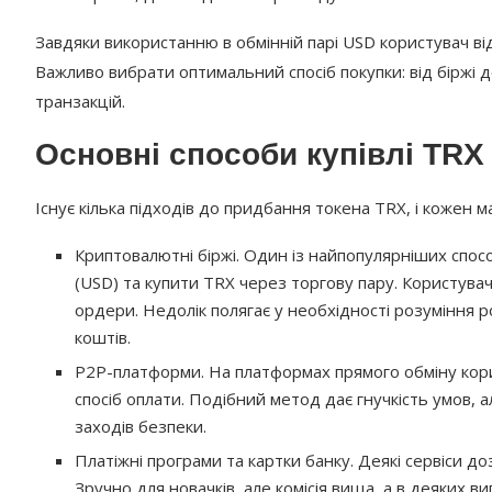
Завдяки використанню в обмінній парі USD користувач від
Важливо вибрати оптимальний спосіб покупки: від біржі 
транзакцій.
Основні способи купівлі TRX
Існує кілька підходів до придбання токена TRX, і кожен ма
Криптовалютні біржі. Один із найпопулярніших спос
(USD) та купити TRX через торгову пару. Користувач
ордери. Недолік полягає у необхідності розуміння р
коштів.
P2P-платформи. На платформах прямого обміну кори
спосіб оплати. Подібний метод дає гнучкість умов, 
заходів безпеки.
Платіжні програми та картки банку. Деякі сервіси д
Зручно для новачків, але комісія вища, а в деяких в