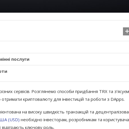
інні послуги
юти
них сервісів. Розглянемо способи придбання TRX та з’ясуєм
Цікаві факти про украї
 отримати криптовалюту для інвестицій та роботи з DApps.
мову, які варто зна
ієнтована на високу швидкість транзакцій та децентралізова
21.11.2025
США (USD)
необхідно інвесторам, розробникам та користувач
ії відіграють ключову роль.