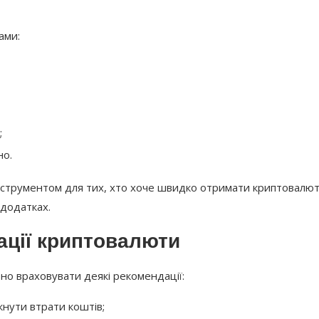
ами:
;
но.
інструментом для тих, хто хоче швидко отримати криптовалют
 додатках.
ації криптовалюти
бно враховувати деякі рекомендації:
нути втрати коштів;