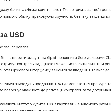
разу бачить, скільки криптовалют Tron отримає за свої гроші.
до прямого обміну, враховуючи зручність, безпеку та швидкіст
 за USD
є свої переваги:
обів – створити аккаунт на біржі, поповнити його доларами С
 отримує контроль над ціною і може виставляти лімітні чи рин
оботи біржового інтерфейсу та комісії за введення та виведе
стувачі знаходять продавців TRX і домовляються про курс т
але потребує уважності до репутації контрагента та дотриман
озволяють миттєво купити TRX з картки чи банківського рахунк
ипадках є обмеження щодо лімітів.