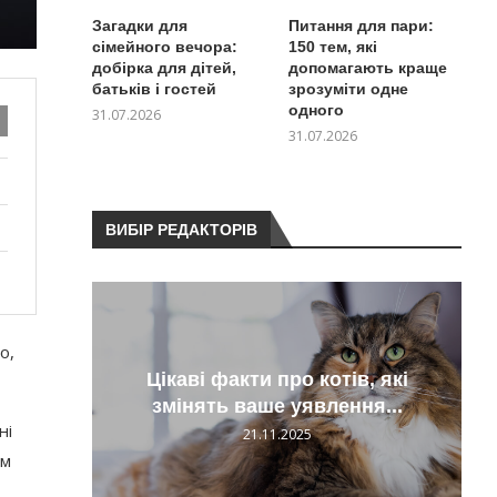
Загадки для
Питання для пари:
сімейного вечора:
150 тем, які
добірка для дітей,
допомагають краще
батьків і гостей
зрозуміти одне
одного
31.07.2026
31.07.2026
ВИБІР РЕДАКТОРІВ
о,
нську
Цікаві факти про котів, які
ти
змінять ваше уявлення...
ні
21.11.2025
ам