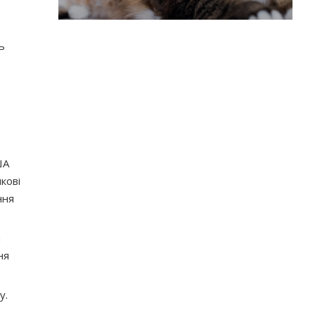
ь
ША
кові
ння
а
ня
у.