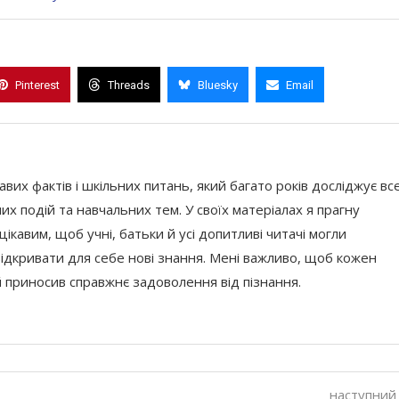
Pinterest
Threads
Bluesky
Email
кавих фактів і шкільних питань, який багато років досліджує вс
их подій та навчальних тем. У своїх матеріалах я прагну
ікавим, щоб учні, батьки й усі допитливі читачі могли
відкривати для себе нові знання. Мені важливо, щоб кожен
й приносив справжнє задоволення від пізнання.
наступний