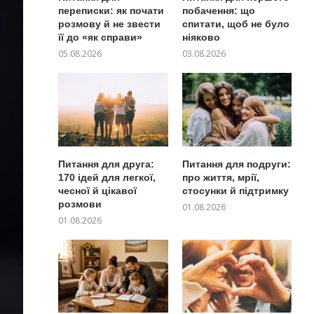
переписки: як почати
побачення: що
розмову й не звести
спитати, щоб не було
її до «як справи»
ніяково
05.08.2026
03.08.2026
Питання для друга:
Питання для подруги:
170 ідей для легкої,
про життя, мрії,
чесної й цікавої
стосунки й підтримку
розмови
01.08.2026
01.08.2026